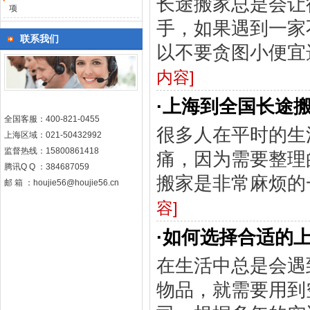
长途搬家总是会让
项
手，如果遇到一家
联系我们
以不要贪图小便宜
内容]
·
上海到全国长途
全国客服：400-821-0455
很多人在平时的生
上海区域：021-50432992
监督热线：15800861418
痛，因为需要整理
腾讯Q Q ：384687059
搬家是非常麻烦的
邮 箱 ：houjie56@houjie56.cn
容]
·
如何选择合适的
在生活中总是会遇
物品，就需要用到