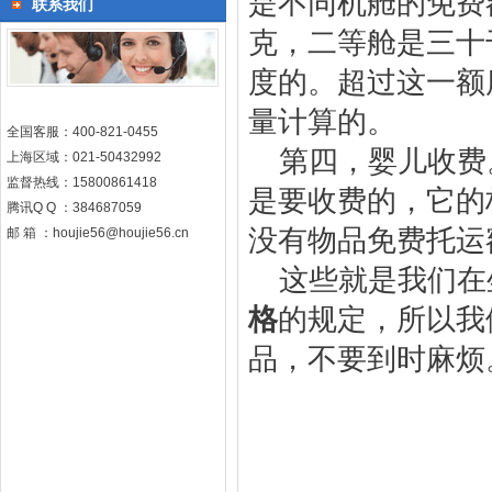
是不同机舱的免费
联系我们
克，二等舱是三十
度的。超过这一额
量计算的。
全国客服：400-821-0455
第四，婴儿收费
上海区域：021-50432992
监督热线：15800861418
是要收费的，它的
腾讯Q Q ：384687059
没有物品免费托运
邮 箱 ：houjie56@houjie56.cn
这些就是我们在
格
的规定，所以我
品，不要到时麻烦