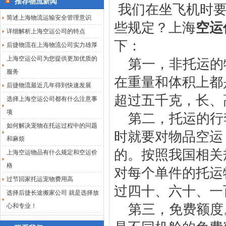
推荐物流新闻
我们在坐飞机时
简述上海物流运输安全管理意识
些规定？
上海
空运
详细解析上海空运公司的特点
下：
后捷物流在上海物流公司实力雄厚
上海空运公司为您提供更加优质的
第一，非托运的
服务
在重量和体积上都
后捷物流最近几年得到快速发展
超过五千克，长、
选择上海空运公司都有什么注意事
项
第二，托运的行
如何解决宠物在托运过程中的问题
时就要对物品空运
和麻烦
的。按照我国相关
上海空运物品有什么规定和空运价
格
对每个单件的托运
过节回家托运宠物费用高
过四十、六十、一
选择后捷长途搬家公司 就是选择放
第三，免费额度
心和专业！