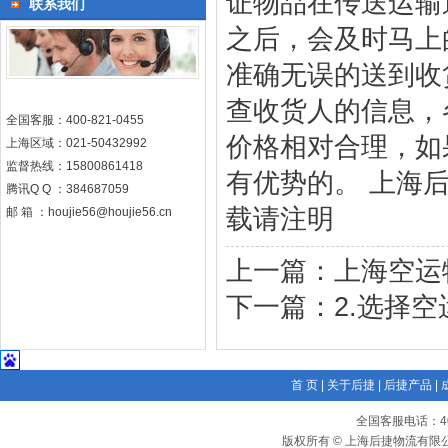
证物品在传送运输
联系我们
之后，会及时马上
准确无误的送到收
查收货人的信息，
全国客服：400-821-0455
价格相对合理，如
上海区域：021-50432992
监督热线：15800861418
有优势的。 上海后
腾讯Q Q ：384687059
载请注明
邮 箱 ：houjie56@houjie56.cn
上一篇：
上海空运
下一篇：
2.选择
首 页
|
关于后捷
|
后捷产品
|
全国客服电话：400-
版权所有 © 上海后捷物流有限公司